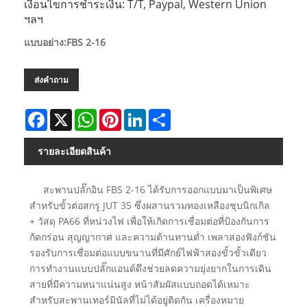
เงื่อนไขการชำระเงิน: T/T, Paypal, Western Union
ฯลฯ
แบบอย่าง:FBS 2-16
ส่งคำถาม
Facebook
X
WhatsApp
Pinterest
LinkedIn
Share
รายละเอียดสินค้า
สะพานปลั๊กอิน FBS 2-16 ได้รับการออกแบบมาเป็นพิเศษ
สำหรับขั้วต่อสกรู JUT 35 ซึ่งผสานรวมทองเหลืองชุบนิกเกิล
+ วัสดุ PA66 ที่หน่วงไฟ เพื่อให้เกิดการเชื่อมต่อที่ป้องกันการ
กัดกร่อน สุญญากาศ และความต้านทานต่ำ เพลาสองฟังก์ชัน
รองรับการเชื่อมต่อแบบขนานที่มีศักย์ไฟฟ้าสองขั้วขั้วเดียว
การทำงานแบบปลั๊กแอนด์ดึงช่วยลดความยุ่งยากในการเดิน
สายที่มีความหนาแน่นสูง หน้าสัมผัสแบบถอดได้เหมาะ
สำหรับสะพานเทอร์มินัลที่ไม่ได้อยู่ติดกัน เครื่องหมาย