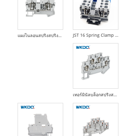
JST 16 Spring Clamp Terminal Block Din Rail TB 16 mm²
แผงไนลอนสปริงสปริงขั้วต่อบล็อกติดตั้งฟีดผ่านรางไฟฟ้าไฟฟ้า
เทอร์มินัลบล็อกสปริงสองชั้นหลายระดับ4mm² IEC 60947-7-1