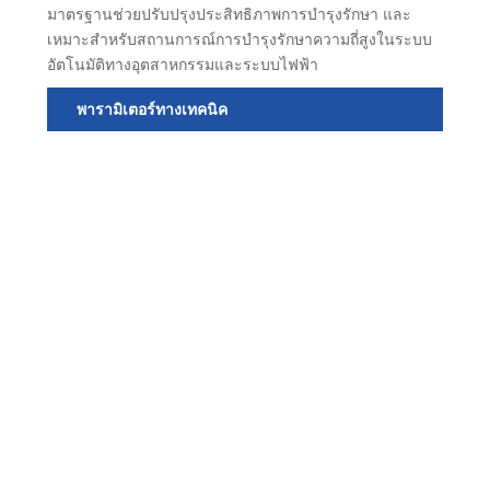
มาตรฐานช่วยปรับปรุงประสิทธิภาพการบำรุงรักษา และ
เหมาะสำหรับสถานการณ์การบำรุงรักษาความถี่สูงในระบบ
อัตโนมัติทางอุตสาหกรรมและระบบไฟฟ้า
พารามิเตอร์ทางเทคนิค
สะ
คงที
หม
รุ่น
FB
3.5
FBS